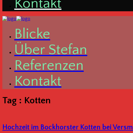
Kon­takt
Bli­cke
Über Ste­fan
Refe­ren­zen
Kon­takt
Tag :
Kotten
Hoch­zeit im Bock­hors­ter Kot­ten bei Vers