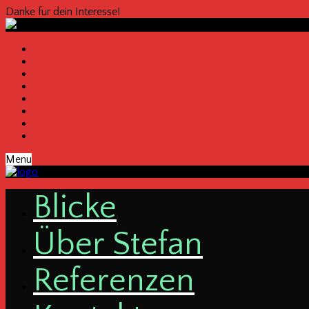
Danke für dein Interesse!
Menu
Bli­cke
Über Ste­fan
Refe­ren­zen