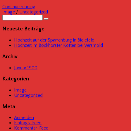
Continue reading
Image
/
Uncategorized
Neu­es­te Beiträge
Hoch­zeit auf der Spar­ren­burg in Bielefeld
Hoch­zeit im Bock­hors­ter Kot­ten bei Versmold
Archiv
Januar 1900
Kate­go­rien
Image
Uncategorized
Meta
Anmelden
Eintrags-Feed
Kommentar-Feed