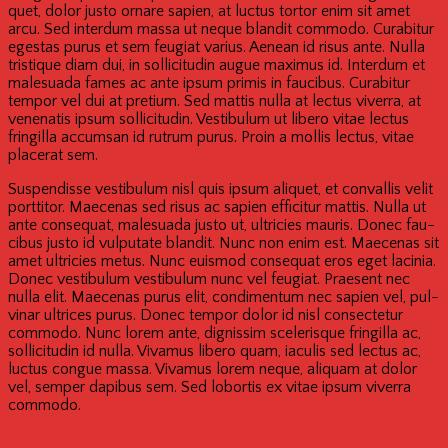
quet, dolor jus­to orna­re sapi­en, at luc­tus tortor enim sit amet
arcu. Sed inter­dum mas­sa ut neque blan­dit com­mo­do. Cura­b­itur
eges­tas purus et sem feu­gi­at vari­us. Aene­an id risus ante. Nul­la
tris­tique diam dui, in sol­li­ci­tu­din augue maxi­mus id. Inter­dum et
male­sua­da fames ac ante ipsum pri­mis in fau­ci­bus. Cura­b­itur
tem­por vel dui at pre­ti­um. Sed mat­tis nul­la at lec­tus viver­ra, at
vene­n­a­tis ipsum sol­li­ci­tu­din. Ves­ti­bu­lum ut libe­ro vitae lec­tus
frin­gil­la accums­an id rut­rum purus. Pro­in a mol­lis lec­tus, vitae
pla­ce­rat sem.
Sus­pen­dis­se ves­ti­bu­lum nisl quis ipsum ali­quet, et con­val­lis velit
port­ti­tor. Mae­ce­nas sed risus ac sapi­en effi­ci­tur mat­tis. Nul­la ut
ante con­se­quat, male­sua­da jus­to ut, ultri­ci­es mau­ris. Don­ec fau­
ci­bus jus­to id vul­pu­ta­te blan­dit. Nunc non enim est. Mae­ce­nas sit
amet ultri­ci­es metus. Nunc euis­mod con­se­quat eros eget laci­nia.
Don­ec ves­ti­bu­lum ves­ti­bu­lum nunc vel feu­gi­at. Prae­sent nec
nul­la elit. Mae­ce­nas purus elit, con­di­men­tum nec sapi­en vel, pul­
vi­nar ultri­ces purus. Don­ec tem­por dolor id nisl con­sec­te­tur
com­mo­do. Nunc lorem ante, dignis­sim sce­le­ris­que frin­gil­la ac,
sol­li­ci­tu­din id nul­la. Viva­mus libe­ro quam, iacu­lis sed lec­tus ac,
luc­tus congue mas­sa. Viva­mus lorem neque, ali­quam at dolor
vel, sem­per dapi­bus sem. Sed lob­or­tis ex vitae ipsum viver­ra
commodo.