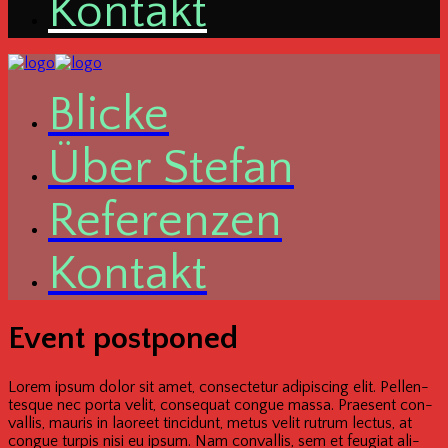
Kon­takt
Bli­cke
Über Ste­fan
Refe­ren­zen
Kon­takt
Event post­po­ned
Lorem ipsum dolor sit amet, con­sec­te­tur adi­pi­scing elit. Pel­len­
tes­que nec por­ta velit, con­se­quat congue mas­sa. Prae­sent con­
val­lis, mau­ris in lao­reet tin­cid­unt, metus velit rut­rum lec­tus, at
congue tur­pis nisi eu ipsum. Nam con­val­lis, sem et feu­gi­at ali­