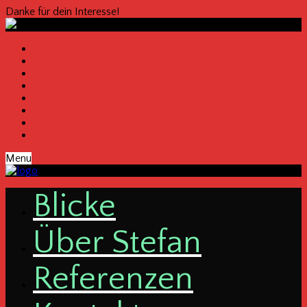
Danke für dein Interesse!
Menu
Bli­cke
Über Ste­fan
Refe­ren­zen