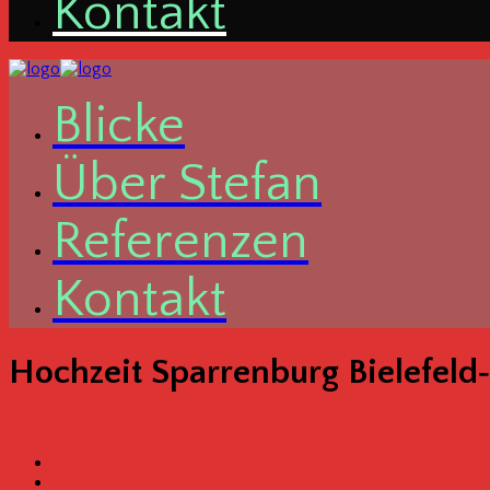
Kon­takt
Bli­cke
Über Ste­fan
Refe­ren­zen
Kon­takt
Hoch­zeit Spar­ren­burg Bielefeld