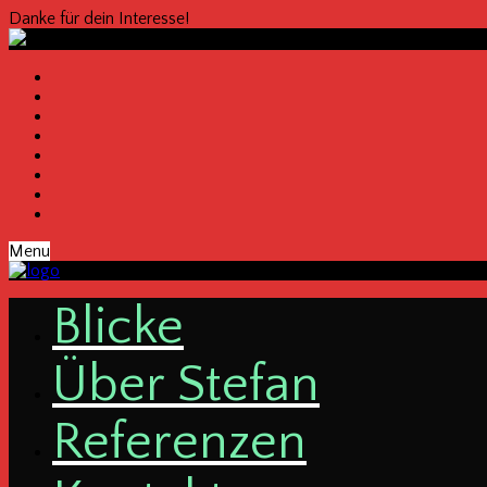
Danke für dein Interesse!
Menu
Bli­cke
Über Ste­fan
Refe­ren­zen