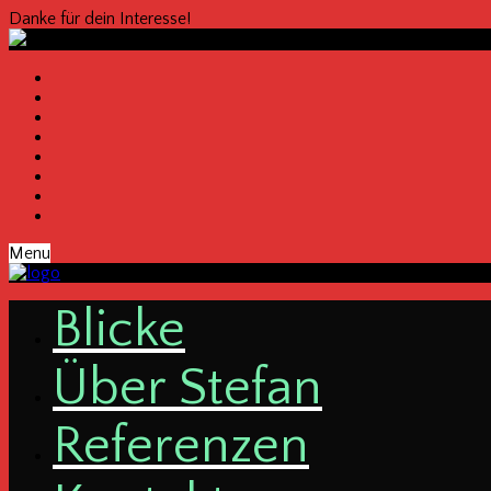
Danke für dein Interesse!
Menu
Bli­cke
Über Ste­fan
Refe­ren­zen