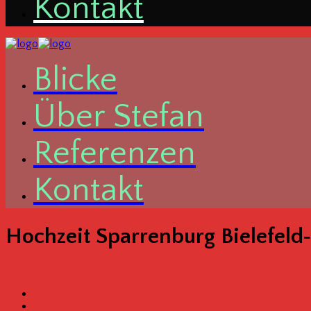
Kon­takt
Bli­cke
Über Ste­fan
Refe­ren­zen
Kon­takt
Hoch­zeit Spar­ren­burg Bielefeld