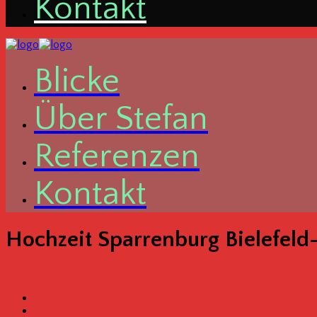
Kon­takt
Bli­cke
Über Ste­fan
Refe­ren­zen
Kon­takt
Hoch­zeit Spar­ren­burg Bielefeld