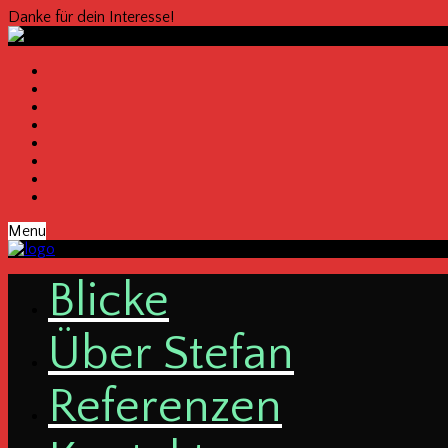
Danke für dein Interesse!
Menu
Bli­cke
Über Ste­fan
Refe­ren­zen