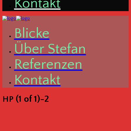
Kon­takt
Bli­cke
Über Ste­fan
Refe­ren­zen
Kon­takt
(1 of 1)-2
HP