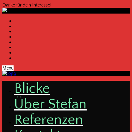
Danke für dein Interesse!
Menu
Bli­cke
Über Ste­fan
Refe­ren­zen